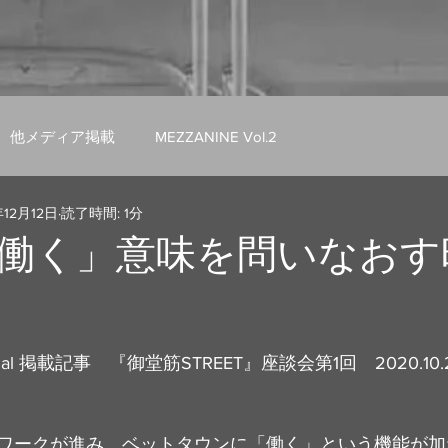
他メディア掲載
MEZZANINE Vol.2
年12月12日
読了時間: 1分
働く」意味を問いなおす
t Journal 掲載記事　『御堂筋STREET』座談会第1回　2020.10.
ワークが進み、ベットタウンに「働く」という機能が加