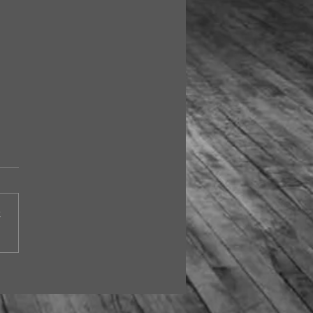
さ
市と生活者のデザイン会
④『MEZZANINE』編集
考えるこれからの街と生
の関係とは？(後編)