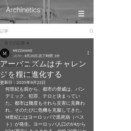
Archinetics
記事
全ての記事
MEZZANINE
全ての記事
2020年8月20日
読了時間: 3分
アーバニズムはチャレン
MEZZANINE Vol.4
ジを糧に進化する
他メディア掲載
更新日：
2020年9月23日
MEZZANINE Vol.2
何世紀も前から、都市の脅威は、パン
デミック、犯罪、テロと決まってい
た。都市は幾度もそれら災害に見舞わ
れ、そのたびに危機を克服してきた。
14世紀にはヨーロッパで黒死病（ペス
ト）が発生。ヨーロッパ人口の1/4から