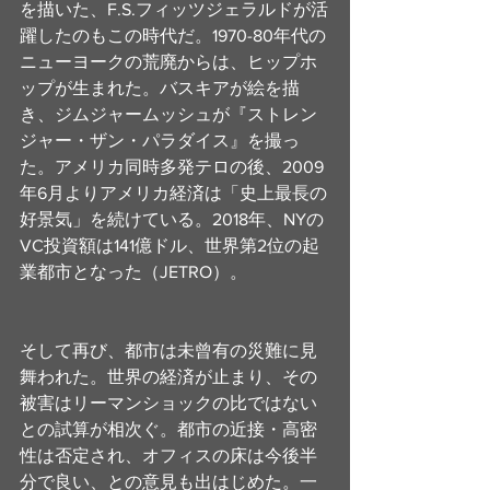
を描いた、F.S.フィッツジェラルドが活
躍したのもこの時代だ。1970-80年
代の
ニューヨークの荒廃からは、ヒップホ
ップが生まれた。バスキアが絵を描
き、ジムジャームッシュが『ストレン
ジャー・ザン・パラダイス』を撮っ
た。アメリカ同時多発テロの後、2009
年6月よりアメリカ経済は「史上最長の
好景気」を続けている。2018年、NYの
VC投資額は141億ドル、世界第2位の起
業都市となった（JETRO）。
そして再び、都市は未曾有の災難に見
舞われた。世界の経済が止まり、その
被害はリーマンショックの比ではない
との試算が相次ぐ。都市の近接・高密
性は否定され、オフィスの床は今後半
分で良い、との意見も出はじめた。一