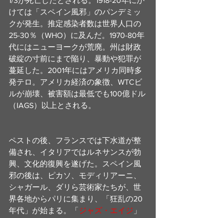
1/3が死亡したとされる。1918-20年にか
けては「スペイン風邪」のパンデミッ
クが発生。推定感染者数は世界人口の
25-30％（WHO）に及んだ。1970-80年
代にはニューヨークが荒廃。州は財政
破綻の寸前にまで陥り、暴動や犯罪が
蔓延した。2001年にはアメリカ同時多
発テロ。アメリカ経済の象徴、WTCビ
ルが崩壊、被害額は最低でも100億ドル
（IAGS）以上とされる。
ペストの後、フランスでは下水道が整
備され、イタリアではルネサンスが勃
興、文化的復興を遂げた。スペイン風
邪の後は、ピカソ、モディリアーニ、
シャガール、ダリら芸術家たちが、世
界各地からパリに集まり、「狂乱の20
年代」が始まる。
「
ジャズ・エイジ
」