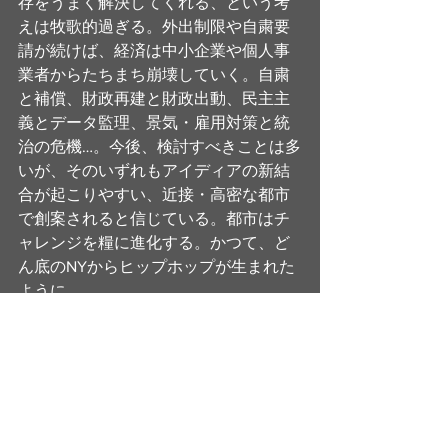
存をうまく解決してくれる、という考
えは牧歌的過ぎる。外出制限や自粛要
請が続けば、経済は中小企業や個人事
業者からたちまち崩壊していく。自粛
と補償、財政再建と財政出動、民主主
義とデータ監理、景気・雇用対策と統
治の危機…。今後、検討すべきことは多
いが、そのいずれもアイディアの新結
合が起こりやすい、近接・高密な都市
で創案されると信じている。都市はチ
ャレンジを糧に進化する。かつて、ど
ん底のNYからヒップホップが生まれた
ように。　　　　　　　　　　　　　
photo:Trent Szmolnik on Unsplush
MEZZANINE Vol.4 都市の新関係論